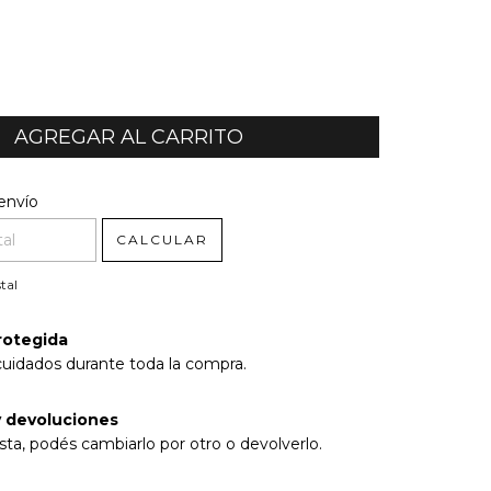
l CP:
CAMBIAR CP
envío
CALCULAR
tal
rotegida
cuidados durante toda la compra.
 devoluciones
sta, podés cambiarlo por otro o devolverlo.