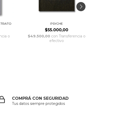
RETRATO
PSYCHE
LO SAL
$55.000,00
ncia o
$49.500,00
con
Transferencia o
$40.
efectivo
COMPRÁ CON SEGURIDAD
Tus datos siempre protegidos