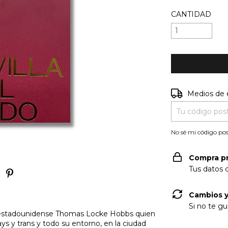
CANTIDAD
Entregas para e
Medios de 
No sé mi código pos
Compra p
Tus datos 
Cambios y
Si no te gu
fo estadounidense Thomas Locke Hobbs quien
ys y trans y todo su entorno, en la ciudad