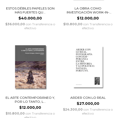
ESTOS DÉBILES PAPELES SON
LA OBRA COMO
MÁS FUERTES QU...
INVESTIGACIÓN WORK-IN-
PROGR...
$40.000,00
$12.000,00
$36.000,00
con
Transferencia o
$10.800,00
con
Transferencia o
efectivo
efectivo
EL ARTE CONTEMPORÁNEO Y,
ARDER CON LO REAL
POR LO TANTO, L...
$27.000,00
$12.000,00
$24.300,00
con
Transferencia o
$10.800,00
con
Transferencia o
efectivo
efectivo