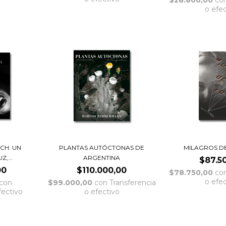
$28.800,00
co
o efe
CH. UN
PLANTAS AUTÓCTONAS DE
MILAGROS D
,...
ARGENTINA
$87.5
00
$110.000,00
$78.750,00
co
o efe
con
$99.000,00
con
Transferencia
fectivo
o efectivo