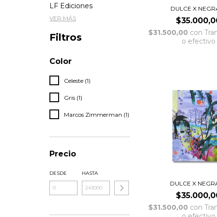
LF Ediciones
DULCE X NEGRA
VER MÁS
$35.000,0
$31.500,00
con
Tra
Filtros
o efectivo
Color
Celeste (1)
Gris (1)
Marcos Zimmerman (1)
Precio
DESDE
HASTA
DULCE X NEGRA
$35.000,0
$31.500,00
con
Tra
o efectivo