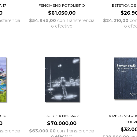
 17
FENÓMENO FOTOLIBRO
ESTÉTICA DE
0
$61.050,00
$26.9
nsferencia
$54.945,00
con
Transferencia
$24.210,00
co
o efectivo
o efe
 10
DULCE X NEGRA 7
LA RECONSTRU
CUER
0
$70.000,00
$32.0
nsferencia
$63.000,00
con
Transferencia
o efectivo