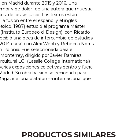
a en Madrid durante 2015 y 2016. Una
emor y de dolor- de una autora que muestra
os: de los sin juicio. Los textos están
a fusión entre el español y el inglés
éxico, 1987) estudió el programa Máster
(Instituto Europeo di Design), con Ricardo
Recibió una beca de intercambio de estudios
n 2014 cursó con Alex Webb y Rebecca Norris
n Polonia. Fue seleccionada para el
onterrey, dirigido por Javier Ramírez
cultural LCI (Lasalle College International)
 varias exposiciones colectivas dentro y fuera
 Madrid. Su obra ha sido seleccionada para
 Magazine, una plataforma internacional que
PRODUCTOS SIMILARES