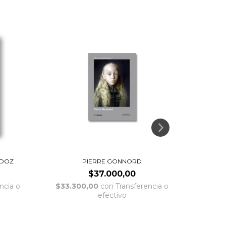
ADOZ
PIERRE GONNORD
CR
$37.000,00
ncia o
$33.300,00
con
Transferencia o
$76.
efectivo