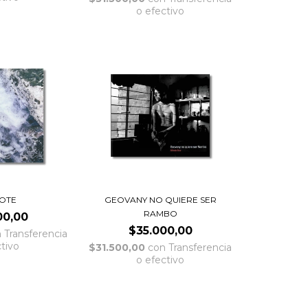
o efectivo
LOTE
GEOVANY NO QUIERE SER
RAMBO
00,00
$35.000,00
n
Transferencia
ctivo
$31.500,00
con
Transferencia
o efectivo