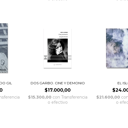
DO GIL
DOS GARBO. CINE Y DEMONIO
EL IS
0
$17.000,00
$24.0
nsferencia
$15.300,00
con
Transferencia
$21.600,00
co
o efectivo
o efe