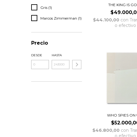
THE KING IS G
Gris (1)
$49.000,
Marcos Zimmerman (1)
$44.100,00
con
Tra
o efectivo
Precio
DESDE
HASTA
WHO SPIES ON 
$52.000,0
$46.800,00
con
Tra
o efectivo