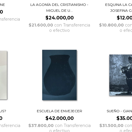
ONE
LA AGONÍA DEL CRISTIANISMO -
ESQUINA LA C
MIGUEL DE U...
JOSEFINA G
00
$24.000,00
$12.0
nsferencia
$21.600,00
con
Transferencia
$10.800,00
co
o efectivo
o efe
US?
ESCUELA DE ENVEJECER
SUEÑO - GIA
0
$42.000,00
$35.0
nsferencia
$37.800,00
con
Transferencia
$31.500,00
co
o efectivo
o efe