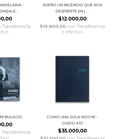
ANDELARIA -
SUEÑO UN INCENDIO QUE NOS
ONZALE...
DESPIERTE EN L...
00,00
$12.000,00
n
Transferencia
$10.800,00
con
Transferencia
ctivo
o efectivo
NNI BULACIO
COMO UNA SOLA NOCHE -
GUIDO AST
00,00
$35.000,00
n
Transferencia
ctivo
$31.500,00
con
Transferencia