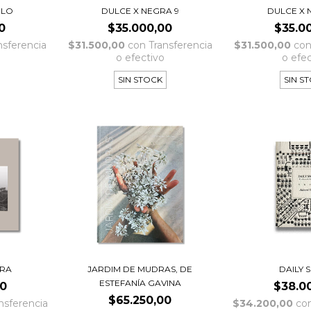
ULO
DULCE X NEGRA 9
DULCE X 
0
$35.000,00
$35.0
nsferencia
$31.500,00
con
Transferencia
$31.500,00
co
o efectivo
o efe
SIN STOCK
SIN S
ERA
JARDIM DE MUDRAS, DE
DAILY 
ESTEFANÍA GAVINA
00
$38.0
$65.250,00
nsferencia
$34.200,00
co