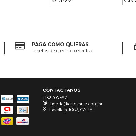
SIN STOCK
SIN S
PAGÁ COMO QUIERAS
Tarjetas de crédito o efectivo
CONTACTANOS
1132707592
tienda@artexarte.com.ar
Lavalleja 1062, CABA