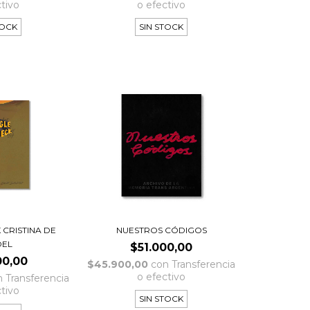
ctivo
o efectivo
TOCK
SIN STOCK
 CRISTINA DE
NUESTROS CÓDIGOS
DEL
$51.000,00
00,00
$45.900,00
con
Transferencia
o efectivo
n
Transferencia
ctivo
SIN STOCK