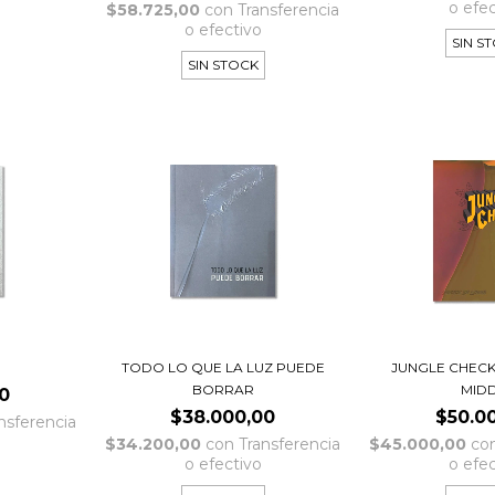
o efe
$58.725,00
con
Transferencia
o efectivo
SIN S
SIN STOCK
TODO LO QUE LA LUZ PUEDE
JUNGLE CHECK
BORRAR
MID
0
$38.000,00
$50.0
nsferencia
$34.200,00
con
Transferencia
$45.000,00
co
o efectivo
o efe