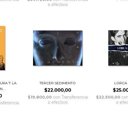
o efectivo
RA 7. LA
TERCER SEDIMENTO
LORCA 
...
$22.000,00
$25.0
0
$19.800,00
con
Transferencia
$22.500,00
co
o efectivo
o efe
nsferencia