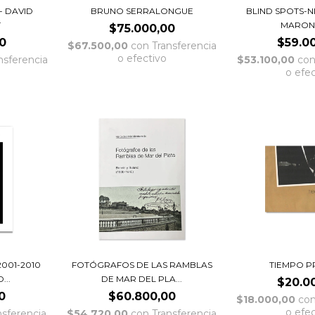
- DAVID
BRUNO SERRALONGUE
BLIND SPOTS-N
T
MARONA
$75.000,00
0
$59.0
$67.500,00
con
Transferencia
o efectivo
nsferencia
$53.100,00
co
o efe
2001-2010
FOTÓGRAFOS DE LAS RAMBLAS
TIEMPO P
...
DE MAR DEL PLA...
$20.0
0
$60.800,00
$18.000,00
co
o efe
nsferencia
$54.720,00
con
Transferencia