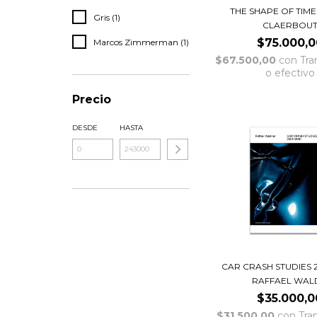
THE SHAPE OF TIME
Gris (1)
CLAERBOU
$75.000,0
Marcos Zimmerman (1)
$67.500,00
con
Tra
o efectivo
Precio
DESDE
HASTA
CAR CRASH STUDIES 
RAFFAEL WALD
$35.000,0
$31.500,00
con
Tra