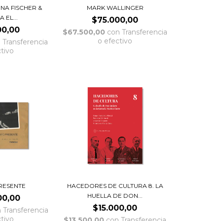
INA FISCHER &
MARK WALLINGER
 EL...
$75.000,00
00,00
$67.500,00
con
Transferencia
o efectivo
n
Transferencia
ctivo
RESENTE
HACEDORES DE CULTURA 8. LA
HUELLA DE DON...
00,00
$15.000,00
n
Transferencia
ctivo
$13.500,00
con
Transferencia